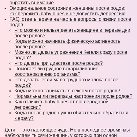
обратить внимание
Эмоциональное состояние женщины после родов:
как пережить baby blues и не допустить депрессию
FAQ: ответы врача на частые вопросы о жизни после
родов
Что можно и нельзя делать женщине в первые дни
после родов?
Когда можно начинать физическую активность
после родов?
Можно ли делать упражнения Кегеля сразу после
родов?
Что делать при диастазе после родов?
Помогает ли грудное вскармливание
восстановлению организма?
Что делать, если мало грудного молока после
родов?
Когда можно заниматься сексом после родов?
Нормальны ли перепады настроения после родов?
Как отличить baby blues от послеродовой
депрессии?
Когда после родов нужно обязательно обратиться
к врачу?
Дети — это настоящее чудо. Но в последнее время мы
наблюдаем тысячи женщин, у которых при одной