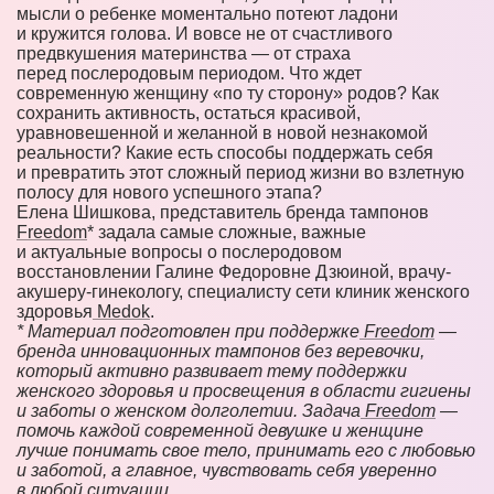
мысли о ребенке моментально потеют ладони
и кружится голова. И вовсе не от счастливого
предвкушения материнства — от страха
перед послеродовым периодом. Что ждет
современную женщину «по ту сторону» родов? Как
сохранить активность, остаться красивой,
уравновешенной и желанной в новой незнакомой
реальности? Какие есть способы поддержать себя
и превратить этот сложный период жизни во взлетную
полосу для нового успешного этапа?
Елена Шишкова, представитель бренда тампонов
Freedom
* задала самые сложные, важные
и актуальные вопросы о послеродовом
восстановлении Галине Федоровне Дзюиной, врачу-
акушеру-гинекологу, специалисту сети клиник женского
здоровья
Medok
.
* Материал подготовлен при поддержке
Freedom
—
бренда инновационных тампонов без веревочки,
который активно развивает тему поддержки
женского здоровья и просвещения в области гигиены
и заботы о женском долголетии. Задача
Freedom
—
помочь каждой современной девушке и женщине
лучше понимать свое тело, принимать его с любовью
и заботой, а главное, чувствовать себя уверенно
в любой ситуации.