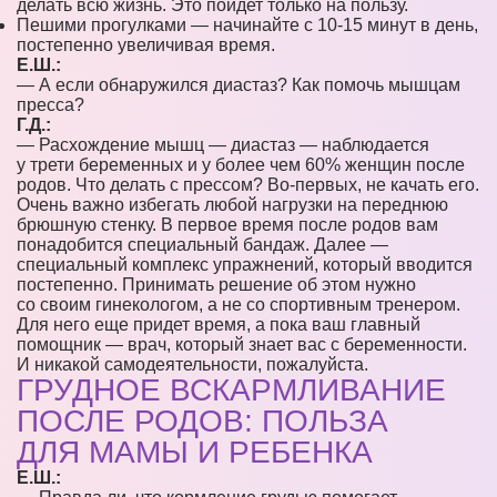
делать всю жизнь. Это пойдет только на пользу.
Пешими прогулками — начинайте с 10-15 минут в день,
постепенно увеличивая время.
Е.Ш.:
— А если обнаружился диастаз? Как помочь мышцам
пресса?
Г.Д.:
— Расхождение мышц — диастаз — наблюдается
у трети беременных и у более чем 60% женщин после
родов. Что делать с прессом? Во-первых, не качать его.
Очень важно избегать любой нагрузки на переднюю
брюшную стенку. В первое время после родов вам
понадобится специальный бандаж. Далее —
специальный комплекс упражнений, который вводится
постепенно. Принимать решение об этом нужно
со своим гинекологом, а не со спортивным тренером.
Для него еще придет время, а пока ваш главный
помощник — врач, который знает вас с беременности.
И никакой самодеятельности, пожалуйста.
ГРУДНОЕ ВСКАРМЛИВАНИЕ
ПОСЛЕ РОДОВ: ПОЛЬЗА
ДЛЯ МАМЫ И РЕБЕНКА
Е.Ш.: