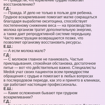
— Правда ли, что кормление грудью помогает
восстановлению?
Г.Д.:
— Правда. И дело не только в пользе для ребенка.
Грудное вскармливание помогает матке сокращаться
благодаря выработке окситоцина, способствует
постепенному снижению веса — на производство
молока организм тратит дополнительную энергию,
а также дает репродуктивной системе передышку.
Часто менструации возвращаются позже, что
позволяет организму восстановить ресурсы.
Е.Ш.:
— А если молока мало?
Г.Д.:
— С молоком главное не паниковать. Частые
прикладывания, спокойная обстановка, достаточное
питье — вот что действительно важно. Специалисты
Medok учат своих пациенток всем премудростям
обращения с грудью и помогают в любых вопросах
в послеродовом периоде, как это и принято в клиниках,
где работают настоящие профессионалы.
Е.Ш.:
— Какие осложнения бывают при грудном
вскармливании?
Г.Д.: