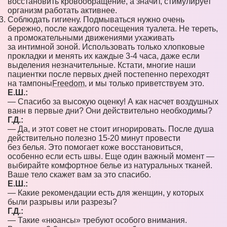
восстановить кровообращение, а значит, стимулирует
организм работать активнее.
Соблюдать гигиену. Подмываться нужно очень
бережно, после каждого посещения туалета. Не тереть,
а промокательными движениями ухаживать
за интимной зоной. Использовать только хлопковые
прокладки и менять их каждые 3-4 часа, даже если
выделения незначительные. Кстати, многие наши
пациентки после первых дней постепенно переходят
на тампоны
Freedom
, и мы только приветствуем это.
Е.Ш.:
— Спасибо за высокую оценку! А как насчет воздушных
ванн в первые дни? Они действительно необходимы?
Г.Д.:
— Да, и этот совет не стоит игнорировать. После душа
действительно полезно 15-20 минут провести
без белья. Это помогает коже восстановиться,
особенно если есть швы. Еще один важный момент —
выбирайте комфортное белье из натуральных тканей.
Ваше тело скажет вам за это спасибо.
Е.Ш.:
— Какие рекомендации есть для женщин, у которых
были разрывы или разрезы?
Г.Д.:
— Такие «нюансы» требуют особого внимания.