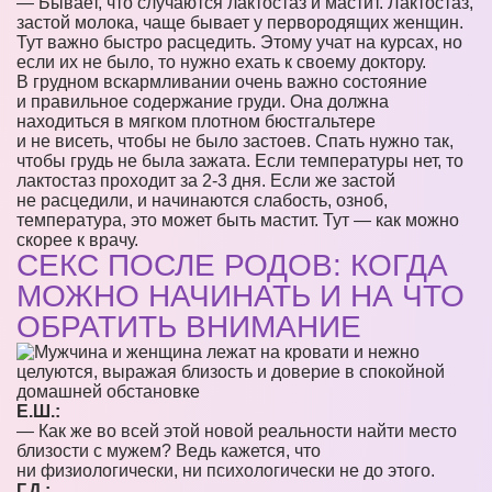
— Бывает, что случаются лактостаз и мастит. Лактостаз,
застой молока, чаще бывает у первородящих женщин.
Тут важно быстро расцедить. Этому учат на курсах, но
если их не было, то нужно ехать к своему доктору.
В грудном вскармливании очень важно состояние
и правильное содержание груди. Она должна
находиться в мягком плотном бюстгальтере
и не висеть, чтобы не было застоев. Спать нужно так,
чтобы грудь не была зажата. Если температуры нет, то
лактостаз проходит за 2-3 дня. Если же застой
не расцедили, и начинаются слабость, озноб,
температура, это может быть мастит. Тут — как можно
скорее к врачу.
СЕКС ПОСЛЕ РОДОВ: КОГДА
МОЖНО НАЧИНАТЬ И НА ЧТО
ОБРАТИТЬ ВНИМАНИЕ
Е.Ш.:
— Как же во всей этой новой реальности найти место
близости с мужем? Ведь кажется, что
ни физиологически, ни психологически не до этого.
Г.Д.: